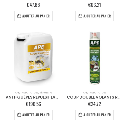
€
47.88
€
66.21
AJOUTER AU PANIER
AJOUTER AU PANIER
APE
,
INSECTICIDES
,
RÉPULSIFS
APE
,
INSECTICIDES
ANTI-GUÊPES REPULSIF LAQUE – 5L
COUP DOUBLE VOLANTS RAMPANTS
€
190.56
€
24.72
AJOUTER AU PANIER
AJOUTER AU PANIER