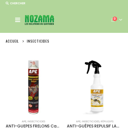
CHERCHER
0
ACCUEIL
INSECTICIDES
APE
,
INSECTICIDES
APE
,
INSECTICIDES
,
RÉPULSIFS
ANTI-GUEPES FRELONS Canon Jet à 8m
ANTI-GUÊPES REPULSIF LAQUE – 1L