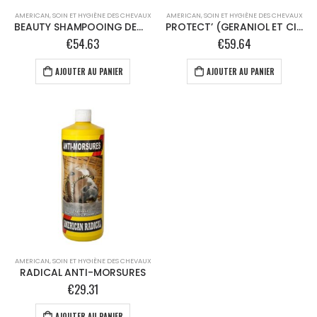
AMERICAN
,
SOIN ET HYGIÈNE DES CHEVAUX
AMERICAN
,
SOIN ET HYGIÈNE DES CHEVAUX
BEAUTY SHAMPOOING DEMELANT BRILLANTEUR
PROTECT’ (GERANIOL ET CITRUS) – 1L
€
54.63
€
59.64
AJOUTER AU PANIER
AJOUTER AU PANIER
AMERICAN
,
SOIN ET HYGIÈNE DES CHEVAUX
RADICAL ANTI-MORSURES
€
29.31
AJOUTER AU PANIER