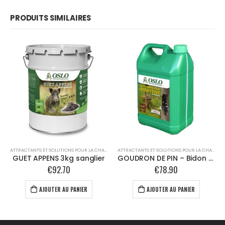
PRODUITS SIMILAIRES
ATTRACTANTS ET SOLUTIONS POUR LA CHASSE
,
OSLO
ATTRACTANTS ET SOLUTIONS POUR LA CHASSE
,
O
GUET APPENS 3kg sanglier
GOUDRON DE PIN – Bidon 5L – chevreuil
€
92.70
€
78.90
AJOUTER AU PANIER
AJOUTER AU PANIER