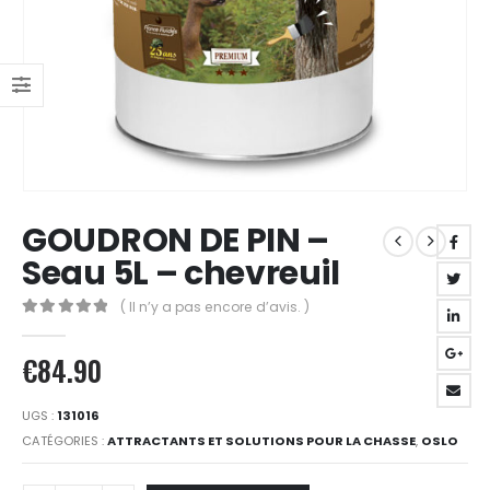
GOUDRON DE PIN –
Seau 5L – chevreuil
( Il n’y a pas encore d’avis. )
0
Sur 5
€
84.90
UGS :
131016
CATÉGORIES :
ATTRACTANTS ET SOLUTIONS POUR LA CHASSE
,
OSLO