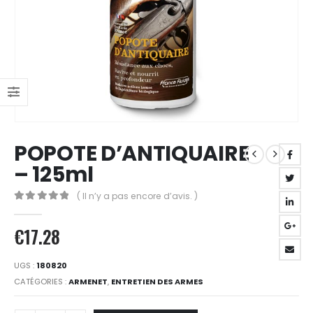
POPOTE D’ANTIQUAIRE
– 125ml
( Il n’y a pas encore d’avis. )
0
Sur 5
€
17.28
UGS :
180820
CATÉGORIES :
ARMENET
,
ENTRETIEN DES ARMES