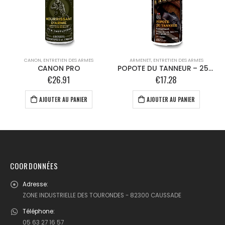
CANON
,
ENTRETIEN DES ARMES
ARMENET
,
ENTRETIEN DES ARMES
CANON PRO
POPOTE DU TANNEUR – 250ml
€
26.91
€
17.28
AJOUTER AU PANIER
AJOUTER AU PANIER
COORDONNÉES
Adresse:
ZONE INDUSTRIELLE DES TOURONDES - 82300 CAUSSADE
Téléphone:
05 63 27 16 57