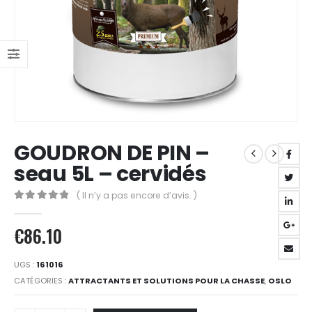
GOUDRON DE PIN –
seau 5L – cervidés
( Il n’y a pas encore d’avis. )
0
Sur 5
€
86.10
UGS :
161016
CATÉGORIES :
ATTRACTANTS ET SOLUTIONS POUR LA CHASSE
,
OSLO