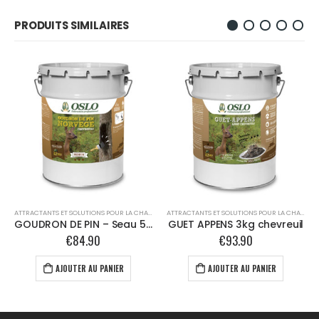
PRODUITS SIMILAIRES
,
OSLO
ATTRACTANTS ET SOLUTIONS POUR LA CHASSE
,
OSLO
ATTRACTANTS ET SOLUTIONS POUR LA CHASSE
,
O
GOUDRON DE PIN – Seau 5L – chevreuil
GUET APPENS 3kg chevreuil
€
84.90
€
93.90
AJOUTER AU PANIER
AJOUTER AU PANIER